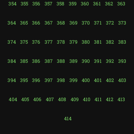
354
355
356
357
358
359
360
361
362
363
364
365
366
367
368
369
370
371
372
373
374
375
376
377
378
379
380
381
382
383
384
385
386
387
388
389
390
391
392
393
394
395
396
397
398
399
400
401
402
403
404
405
406
407
408
409
410
411
412
413
414