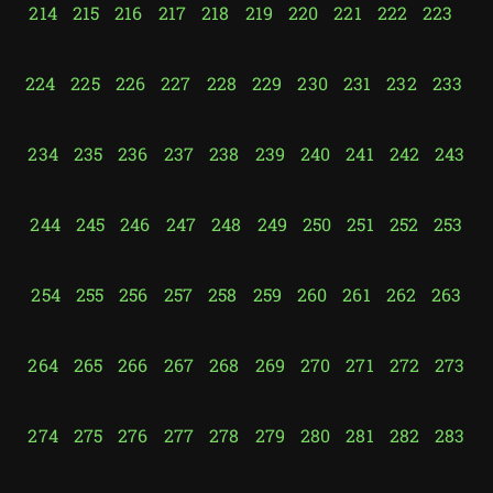
214
215
216
217
218
219
220
221
222
223
224
225
226
227
228
229
230
231
232
233
234
235
236
237
238
239
240
241
242
243
244
245
246
247
248
249
250
251
252
253
254
255
256
257
258
259
260
261
262
263
264
265
266
267
268
269
270
271
272
273
274
275
276
277
278
279
280
281
282
283